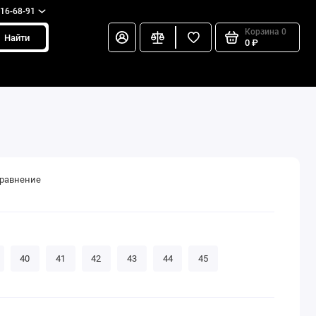
216-68-91
Корзина
0
Найти
0 ₽
сравнение
40
41
42
43
44
45