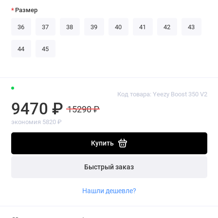
Размер
36
37
38
39
40
41
42
43
44
45
Код товара: Yeezy Boost 350 V2
9470 ₽
15290 ₽
экономия 5820 ₽
Купить
Быстрый заказ
Нашли дешевле?