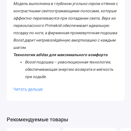
Модель выполнена в глубоком угольно-сером оттенке с
контрастными светоотражающими полосами, которые
эффектно переливаются при попадании света. Верх из
первоклассного Primeknit обеспечивает идеальную
посадку по ноге, а фирменная промежуточная подошва
Boost дарит непревзойдённую амортизацию с каждым
шагом.
Технологии adidas для максимального комфорта
Boost-подошва – революционная технология,
обеспечивающая энергию возврата и мягкость
при ходьбе.
Эластичная конструкция – удобная посадка без
Читать дальше
давления, идеально подходит для долгих
прогулок.
Светоотражающие элементы – стильный акцент,
который делает вас заметным в темноте.
Рекомендуемые товары
Эксклюзивность и статус
Yeezy Boost 350 V2 – это не просто кроссовки, а символ