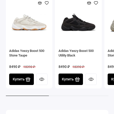
уличной культуры и статуса. Ограниченный тираж и
высокий спрос делают эту модель желанной для
коллекционеров и модных ценителей.
Adidas Yeezy Boost 500
Adidas Yeezy Boost 500
Adi
Stone Taupe
Utility Black
Sto
8490 ₽
8490 ₽
849
18390 ₽
18390 ₽
Купить
Купить
К