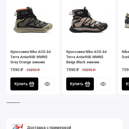
Кроссовки Nike ACG Air
Кроссовки Nike ACG Air
Nike
Terra Antarktik WMNS
Terra Antarktik WMNS
Dunk
Grey Orange зимние
Beige Black зимние
7590 ₽
7590 ₽
759
15890 ₽
15890 ₽
Купить
Купить
К
Доставка с примеркой