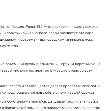
уэтов! Модель Puma-180 — это искренняя дань уважения
х. В практичной черно-бело-серой расцветке эта пара
о-дизайном и современным городским минимализмом,
х аутфитов.
 с объемным пухлым язычком и широким воротником не
 невероятно мягкую, плотную фиксацию стопы со всех
ого, белого и серого цветов делает кроссовки абсолютно
егко подстраиваются под любые оттенки вашей одежды.
ном сочетании материалов. Дышащая текстильная сетка
 и бархатистой замши, что придает монохромной палитре