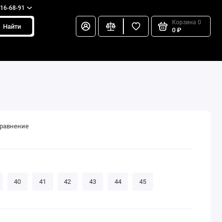
216-68-91
Корзина
0
Найти
0 ₽
сравнение
40
41
42
43
44
45