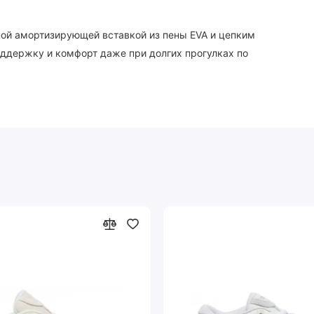
й амортизирующей вставкой из пены EVA и цепким
ддержку и комфорт даже при долгих прогулках по
в с широкими джинсами-трубами, брюками карго и
ажной скейтерской культуры.
ви на каждый день.
улевых. Выбирайте Puma 180 и наслаждайтесь