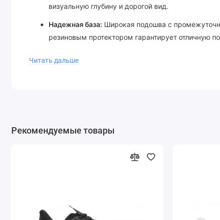
визуальную глубину и дорогой вид.
Надежная база:
Широкая подошва с промежуточно
резиновым протектором гарантирует отличную по
жесткому асфальту.
Читать дальше
Идеально подойдут:
Для создания расслабленных стритстайл-образо
оверсайз-худи.
Для преданных поклонников эстетики Y2K и винт
Рекомендуемые товары
В качестве надежной, комфортной и стильной обу
Добавьте в свой гардероб немного бунтарского духа н
бескомпромиссным комфортом в каждом шаге!