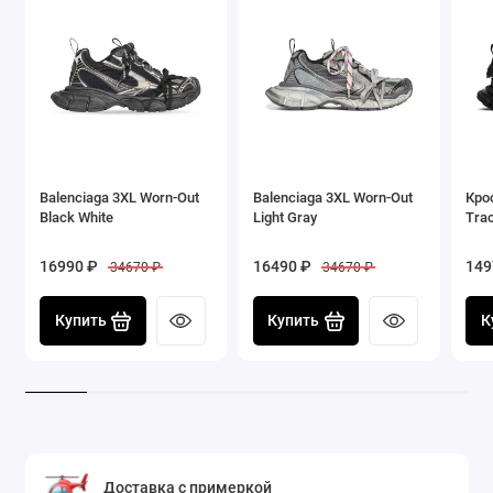
Balenciaga 3XL Worn-Out
Balenciaga 3XL Worn-Out
Кро
Black White
Light Gray
Trac
16990 ₽
16490 ₽
149
34670 ₽
34670 ₽
Купить
Купить
К
Доставка с примеркой