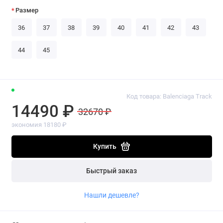
Размер
36
37
38
39
40
41
42
43
44
45
Код товара: Balenciaga Track
14490 ₽
32670 ₽
экономия 18180 ₽
Купить
Быстрый заказ
Нашли дешевле?