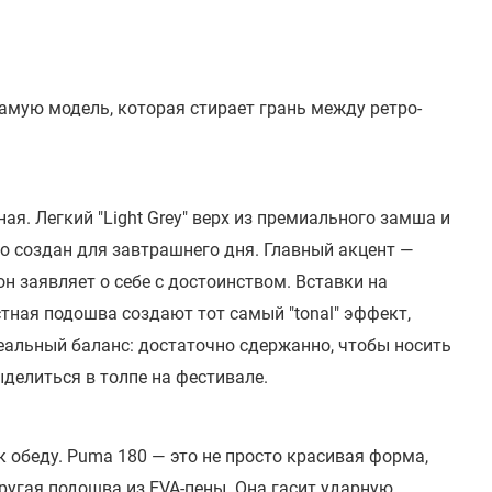
амую модель, которая стирает грань между ретро-
ная. Легкий "Light Grey" верх из премиального замша и
то создан для завтрашнего дня. Главный акцент —
он заявляет о себе с достоинством. Вставки на
стная подошва создают тот самый "tonal" эффект,
еальный баланс: достаточно сдержанно, чтобы носить
делиться в толпе на фестивале.
 к обеду. Puma 180 — это не просто красивая форма,
пругая подошва из EVA-пены. Она гасит ударную