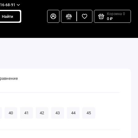
216-68-91
Корзина
0
Найти
0 ₽
сравнение
40
41
42
43
44
45