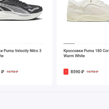
 — это тот самый случай, когда инвестиция в обувь
Почувствуй мягкость винтажа и драйв современности.
 ноги заслуживают лучшего.
и Puma Velocity Nitro 3
Кроссовки Puma 180 Cor
te
Warm White
 ₽
8590 ₽
-
16790 ₽
16790 ₽