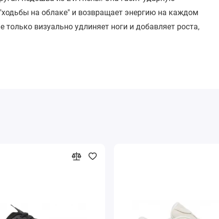
 "ходьбы на облаке" и возвращает энергию на каждом
не только визуально удлиняет ноги и добавляет роста,
 и знаешь, что такое "ретро-футуризм".
огулок, шопинга или встреч с друзьями — ноги
то строчка к строчке, прочные швы и материалы,
ная цветовая история. Это не классический черный или
нимает ценность деталей. Эти кроссовки
 широкими карго, юбкой-миди или даже спортивным
уместно.