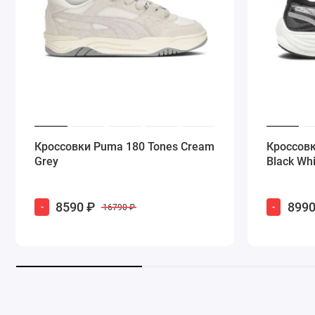
Сделай свой шаг.
Не жди, пока этот цвет разлетится. Puma 180 Tones
превращается в инвестицию в твою уверенность. 
Обнови свою коробку с кроссовками сегодня. Твои
Кроссовки Puma 180 Tones Cream
Кроссовк
Grey
Black Whi
8590 ₽
8990
-
-
16790 ₽