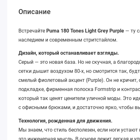
Описание
Встречайте
Puma 180 Tones Light Grey Purple
— ту с
наследием и современным стритстайлом.
Дизайн, который останавливает взгляды.
Серый — это новая база. Но не скучная, а благород
сетки дышит воздухом 80-х, но смотрится так, буд
смелый фиолетовый акцент (Purple). Он не кричит, 
подкладке, фирменная полоска Formstrip и контра
который так ценят ценители уличной моды. Это ид
с офисными брюками, и достаточно ярко, чтобы вы
Технология, рожденная для движения.
Мы знаем, что стиль бесполезен, если ноги устают
это инженерная мысль. В основе лежит легкая и у