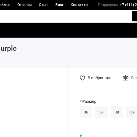
 обмен
Отзывы
О нас
Блог
Контакты
Поддержка
+7 (911) 
urple
В избранное
В 
Размер
36
37
38
39