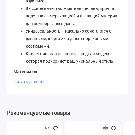
в фильме.
Высокое качество – мягкая стелька, прочная
подошва с амортизацией и дышащий материал
для комфорта весь день.
Универсальность – идеально сочетаются с
джинсами, шортами и даже спортивными
костюмами.
Коллекционная ценность – редкая модель,
которая подчеркнет ваш уникальный стиль.
Материалы:
Верх: кожа/нейлон
Читать дальше
Подкладка: текстиль
Подошва: резиновая
Детали:
Рекомендуемые товары
Логотип Nike Swoosh на боковой части
Надпись "Nike" на пятке
Перфорация на носке для вентиляции