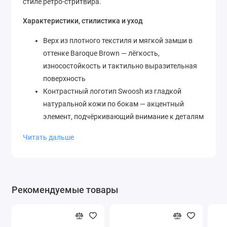
стиле ретро-стритвира.
Характеристики, стилистика и уход
Верх из плотного текстиля и мягкой замши в
оттенке Baroque Brown — лёгкость,
износостойкость и тактильно выразительная
поверхность
Контрастный логотип Swoosh из гладкой
натуральной кожи по бокам — акцентный
элемент, подчёркивающий внимание к деталям
и качество исполнения
Читать дальше
Классические волнообразные наложения по
бокам сохраняют узнаваемый силуэт Cortez и
обеспечивают структурную поддержку стопы
Низкий крой с уплотнённым мягким
Рекомендуемые товары
воротником дарит свободу движений в области
голеностопа и комфортную посадку в течение
всего дня