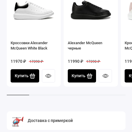
Кроссовки Alexander
Alexander McQueen
Кро
McQueen White Black
черные
McQ
11970 ₽
11990 ₽
119
17390 ₽
17390 ₽
Купить
Купить
К
Доставка с примеркой