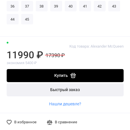
36
37
38
39
40
41
42
43
44
45
Код товара: Alexander McQueen
11990 ₽
17390 ₽
экономия 5400 ₽
Купить
Быстрый заказ
Нашли дешевле?
В избранное
В сравнение