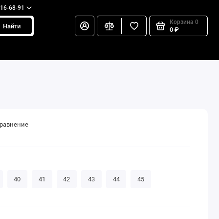
216-68-91
Корзина
0
Найти
0 ₽
сравнение
40
41
42
43
44
45