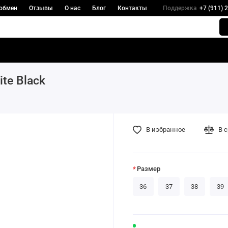
 обмен
Отзывы
О нас
Блог
Контакты
Поддержка
+7 (911) 
ite Black
В избранное
В 
Размер
36
37
38
39