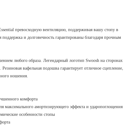
Essential превосходную вентиляцию, поддерживая вашу стопу в
я поддержка и долговечность гарантированы благодаря прочным
ршением любого образа. Легендарный логотип Swoosh на сторонах
e.
Резиновая вафельная подошва гарантирует отличное сцепление,
евного ношения.
лучшенного комфорта
для максимального амортизирующего эффекта и ударопоглощения
омические особенности стопы
мфорта