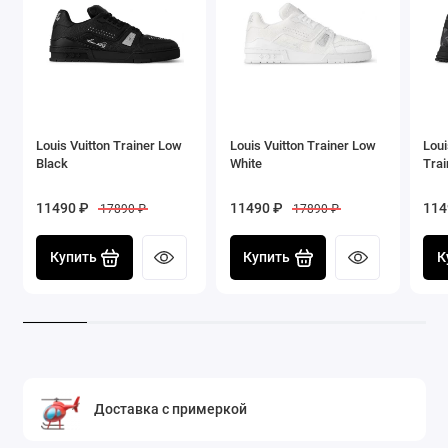
Louis Vuitton Trainer Low
Louis Vuitton Trainer Low
Loui
Black
White
Trai
11490 ₽
11490 ₽
114
17890 ₽
17890 ₽
Купить
Купить
К
Доставка с примеркой