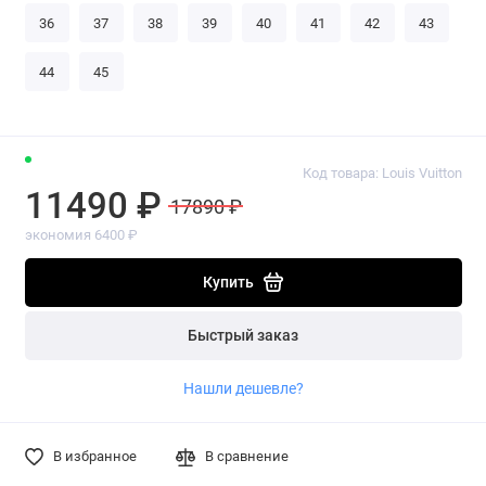
36
37
38
39
40
41
42
43
44
45
Код товара: Louis Vuitton
11490 ₽
17890 ₽
экономия 6400 ₽
Купить
Быстрый заказ
Нашли дешевле?
В избранное
В сравнение