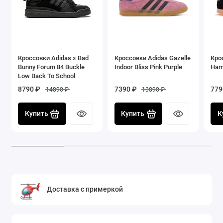
Кроссовки Adidas x Bad
Кроссовки Adidas Gazelle
Кро
Bunny Forum 84 Buckle
Indoor Bliss Pink Purple
Ham
Low Back To School
8790 ₽
7390 ₽
779
14890 ₽
13890 ₽
Купить
Купить
К
Доставка с примеркой