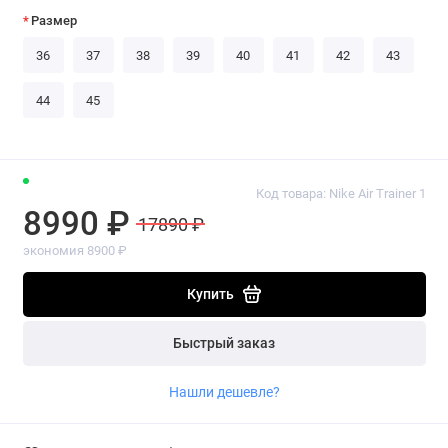
Размер
36
37
38
39
40
41
42
43
44
45
Код товара: Nike Air Trainer 1
8990 ₽
17890 ₽
экономия 8900 ₽
Купить
Быстрый заказ
Нашли дешевле?