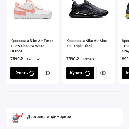
Кроссовки Nike Air Force
Кроссовки Nike Air Max
Кро
1 Low Shadow White
720 Triple Black
Tra
Orange
Gre
7590 ₽
7590 ₽
899
14890 ₽
13890 ₽
Купить
Купить
К
Доставка с примеркой