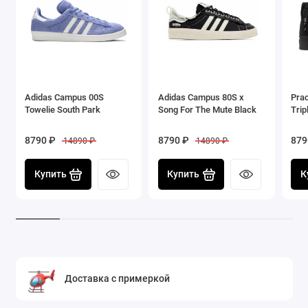
Adidas Campus 00S
Adidas Campus 80S x
Prad
Towelie South Park
Song For The Mute Black
Trip
8790 ₽
8790 ₽
879
14890 ₽
14890 ₽
Купить
Купить
К
Доставка с примеркой