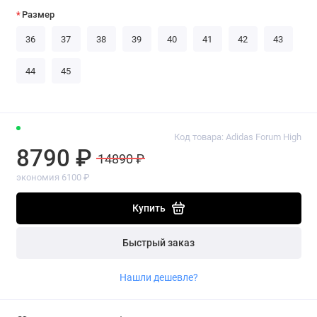
Размер
36
37
38
39
40
41
42
43
44
45
Код товара: Adidas Forum High
8790 ₽
14890 ₽
экономия 6100 ₽
Купить
Быстрый заказ
Нашли дешевле?