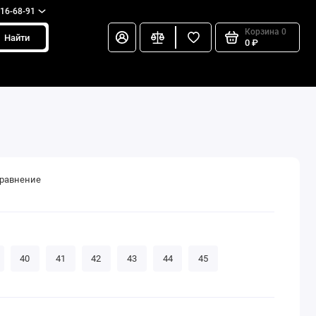
216-68-91
Корзина
0
Найти
0 ₽
сравнение
40
41
42
43
44
45