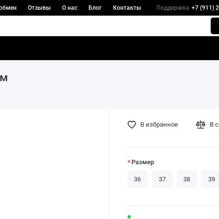
 обмен
Отзывы
О нас
Блог
Контакты
Поддержка
+7 (911) 
ым
В избранное
В 
Размер
36
37
38
39