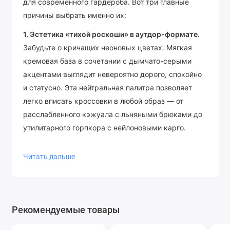
для современного гардероба. Вот три главные
причины выбрать именно их:
1. Эстетика «тихой роскоши» в аутдор-формате.
Забудьте о кричащих неоновых цветах. Мягкая
кремовая база в сочетании с дымчато-серыми
акцентами выглядит невероятно дорого, спокойно
и статусно. Эта нейтральная палитра позволяет
легко вписать кроссовки в любой образ — от
расслабленного кэжуала с льняными брюками до
утилитарного горпкора с нейлоновыми карго.
2. Бескомпромиссная защита и вентиляция.
Верх
Читать дальше
кроссовка выполнен из плотной, но дышащей
сетки, усиленной фигурными накладками из
синтетической кожи и замши. Эта многослойная
конструкция отлично фиксирует стопу, защищает
Рекомендуемые товары
от уличной пыли и мелких брызг, сохраняя при
этом оптимальный микроклимат внутри обуви в