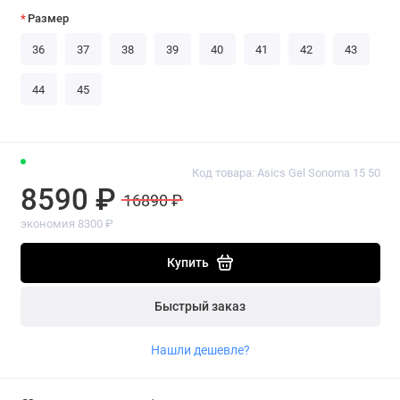
Размер
36
37
38
39
40
41
42
43
44
45
Код товара: Asics Gel Sonoma 15 50
8590 ₽
16890 ₽
экономия 8300 ₽
Купить
Быстрый заказ
Нашли дешевле?