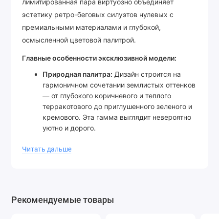
лимитированная пара виртуозно объединяет
эстетику ретро-беговых силуэтов нулевых с
премиальными материалами и глубокой,
осмысленной цветовой палитрой.
Главные особенности эксклюзивной модели:
Природная палитра:
Дизайн строится на
гармоничном сочетании землистых оттенков
— от глубокого коричневого и теплого
терракотового до приглушенного зеленого и
кремового. Эта гамма выглядит невероятно
уютно и дорого.
Премиальные фактуры:
В отличие от
Читать дальше
стандартных версий, здесь использована
роскошная ворсистая замша, мягкая
текстурированная кожа и крупная сетка.
Разница фактур делает кроссовки визуально
объемными и тактильно приятными.
Рекомендуемые товары
Уникальный брендинг:
Минималистичные
логотипы HAL Studios на пятке и стельках