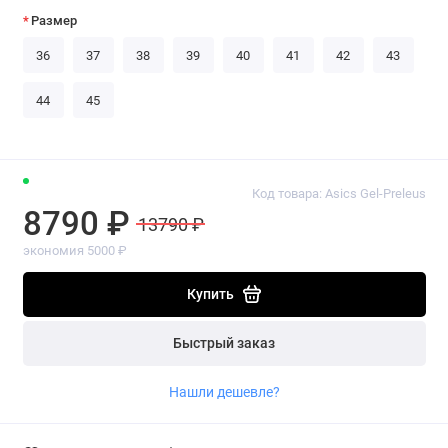
Размер
36
37
38
39
40
41
42
43
44
45
Код товара: Asics Gel-Preleus
8790 ₽
13790 ₽
экономия 5000 ₽
Купить
Быстрый заказ
Нашли дешевле?