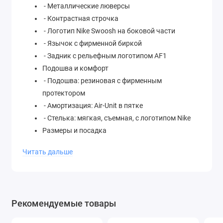
- Металлические люверсы
- Контрастная строчка
- Логотип Nike Swoosh на боковой части
- Язычок с фирменной биркой
- Задник с рельефным логотипом AF1
Подошва и комфорт
- Подошва: резиновая с фирменным
протектором
- Амортизация: Air-Unit в пятке
- Стелька: мягкая, съемная, с логотипом Nike
Размеры и посадка
- Доступные размеры: (EU 36–48
Читать дальше
- Посадка: классическая (True to Size)
- Вес: ~400–450 г (зависит от размера)
Особенности
- Стиль: кежуал, уличная мода, ретро
Рекомендуемые товары
- Коллаборация: входит в тематическую
линейку Blazer Pack