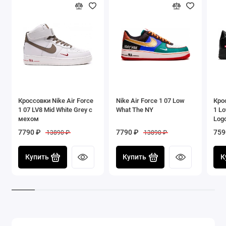
Уход: чистка мягкой щеткой и
специализированными средствами для кожи
Кроссовки Nike Air Force
Nike Air Force 1 07 Low
Крос
1 07 LV8 Mid White Grey с
What The NY
1 L
мехом
Log
7790 ₽
7790 ₽
759
13890 ₽
13890 ₽
Купить
Купить
К