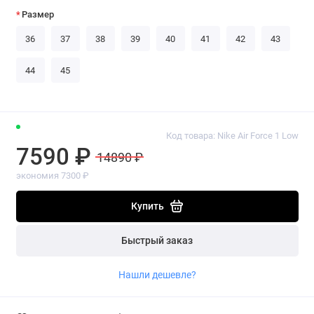
Размер
36
37
38
39
40
41
42
43
44
45
Код товара: Nike Air Force 1 Low
7590 ₽
14890 ₽
экономия 7300 ₽
Купить
Быстрый заказ
Нашли дешевле?