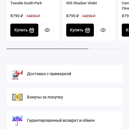
Towelie South Park
00S Shadow Violet
Cam
Clea
8790 ₽
8790 ₽
879
14890 ₽
14890 ₽
Купить
Купить
К
Доставка с примеркой
Бонусы за покупку
Гарантированный возврат и обмен