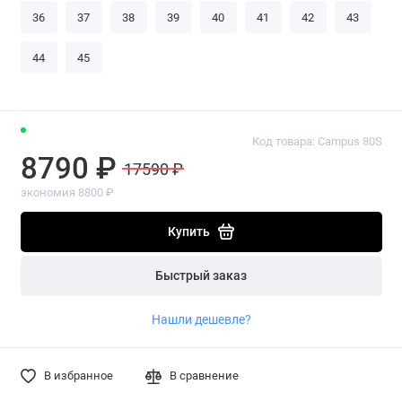
36
37
38
39
40
41
42
43
44
45
Код товара: Campus 80S
8790 ₽
17590 ₽
экономия 8800 ₽
Купить
Быстрый заказ
Нашли дешевле?
В избранное
В сравнение