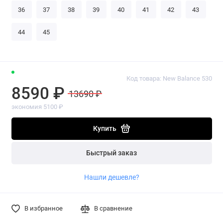
36
37
38
39
40
41
42
43
44
45
Код товара: New Balance 530
8590 ₽
13690 ₽
экономия 5100 ₽
Купить
Быстрый заказ
Нашли дешевле?
В избранное
В сравнение