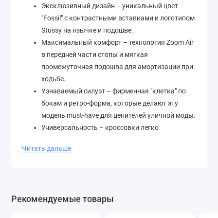
Эксклюзивный дизайн – уникальный цвет
"Fossil" с контрастными вставками и логотипом
Stussy на язычке и подошве.
Максимальный комфорт – технология Zoom Air
в передней части стопы и мягкая
промежуточная подошва для амортизации при
ходьбе.
Узнаваемый силуэт – фирменная "клетка" по
бокам и ретро-форма, которые делают эту
модель must-have для ценителей уличной моды.
Универсальность – кроссовки легко
сочетаются с оверсайз-худи, джинсами или
Читать дальше
спортивными брюками, подчеркивая ваш
стиль.
Дизайн и материалы
- Верх: комбинация сетки, замши и
Рекомендуемые товары
синтетических материалов
Детали: