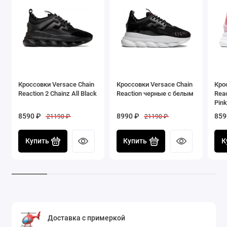
Кроссовки Versace Chain
Кроссовки Versace Chain
Кро
Reaction 2 Chainz All Black
Reaction черные с белым
Reac
Pink
8590 ₽
8990 ₽
859
21190 ₽
21190 ₽
Купить
Купить
К
Доставка с примеркой