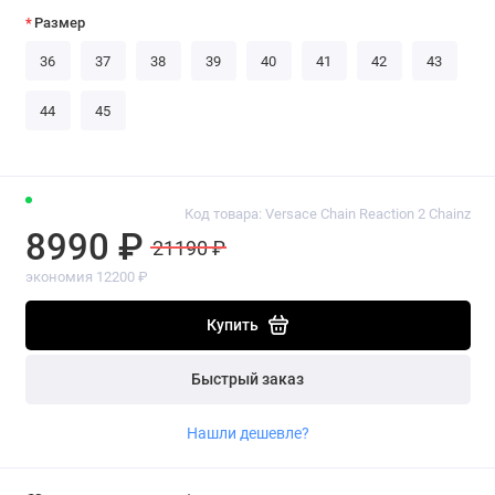
Размер
36
37
38
39
40
41
42
43
44
45
Код товара: Versace Chain Reaction 2 Chainz
8990 ₽
21190 ₽
экономия 12200 ₽
Купить
Быстрый заказ
Нашли дешевле?