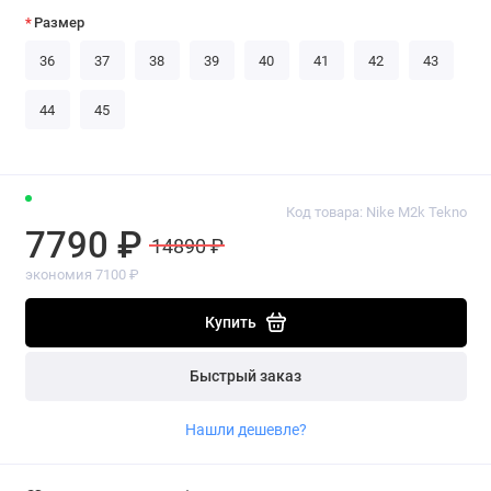
Размер
36
37
38
39
40
41
42
43
44
45
Код товара: Nike M2k Tekno
7790 ₽
14890 ₽
экономия 7100 ₽
Купить
Быстрый заказ
Нашли дешевле?