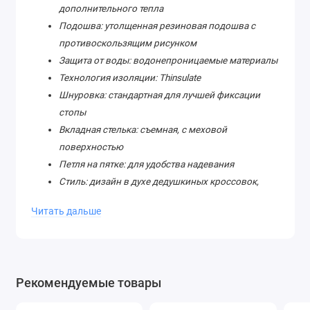
дополнительного тепла
Подошва: утолщенная резиновая подошва с
противоскользящим рисунком
Защита от воды: водонепроницаемые материалы
Технология изоляции: Thinsulate
Шнуровка: стандартная для лучшей фиксации
стопы
Вкладная стелька: съемная, с меховой
поверхностью
Петля на пятке: для удобства надевания
Стиль: дизайн в духе дедушкиных кроссовок,
утрированная массивная подошва
Читать дальше
Амортизация: встроенные технологии для
комфорта при ходьбе
Форма носка: круглый для удобства и
естественного положения пальцев
Рекомендуемые товары
Размеры: мужские и женские
Предназначение: повседневное использование в