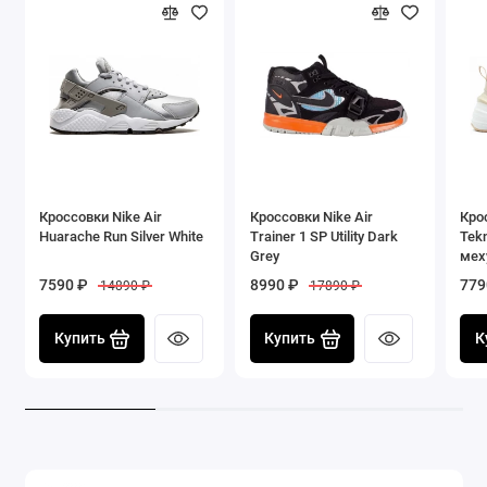
зимних условиях, модный городской стиль
Кроссовки Nike Air
Кроссовки Nike Air
Кро
Huarache Run Silver White
Trainer 1 SP Utility Dark
Tek
Grey
мех
7590 ₽
8990 ₽
779
14890 ₽
17890 ₽
Купить
Купить
К