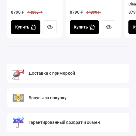
Clea
8790 ₽
8790 ₽
879
14890 ₽
14890 ₽
Купить
Купить
К
Доставка с примеркой
Бонусы за покупку
Гарантированный возврат и обмен