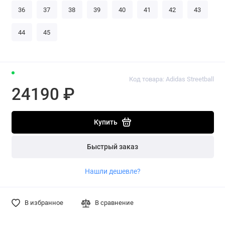
36
37
38
39
40
41
42
43
44
45
Код товара: Adidas Streetball
24190 ₽
Купить
Быстрый заказ
Нашли дешевле?
В избранное
В сравнение