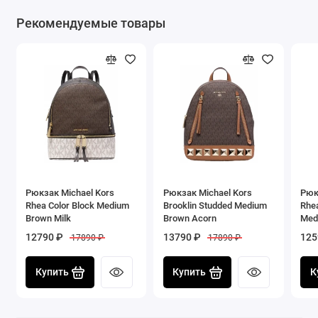
Рекомендуемые товары
Рюкзак Michael Kors
Рюкзак Michael Kors
Рюк
Rhea Color Block Medium
Brooklin Studded Medium
Rhea
Brown Milk
Brown Acorn
Med
12790 ₽
13790 ₽
125
17890 ₽
17890 ₽
Купить
Купить
К