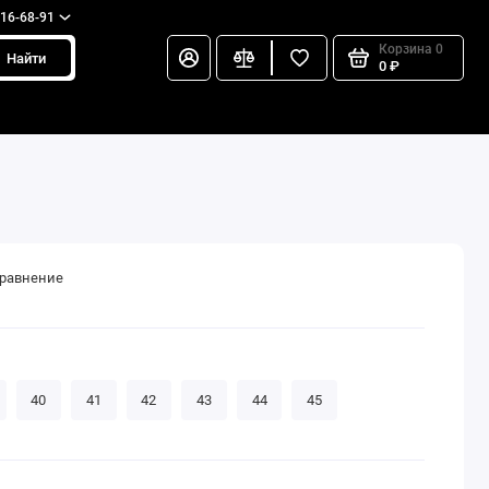
216-68-91
Корзина
0
Найти
0 ₽
сравнение
40
41
42
43
44
45