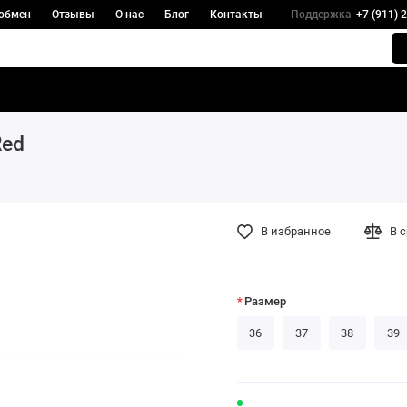
 обмен
Отзывы
О нас
Блог
Контакты
Поддержка
+7 (911) 
Red
В избранное
В 
Размер
36
37
38
39