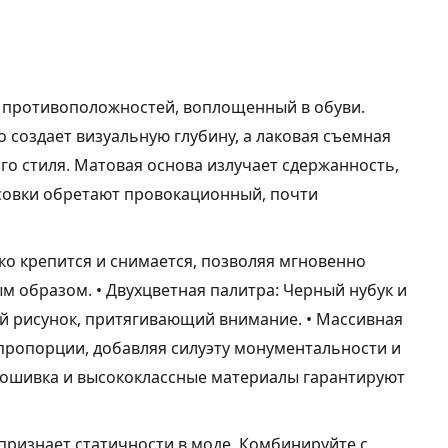
ог противоположностей, воплощенный в обуви.
о создает визуальную глубину, а лаковая съемная
го стиля. Матовая основа излучает сдержанность,
ссовки обретают провокационный, почти
гко крепится и снимается, позволяя мгновенно
 образом. • Двухцветная палитра: Черный нубук и
 рисунок, притягивающий внимание. • Массивная
пропорции, добавляя силуэту монументальности и
рошивка и высококлассные материалы гарантируют
.
е признает статичности в моде. Комбинируйте с