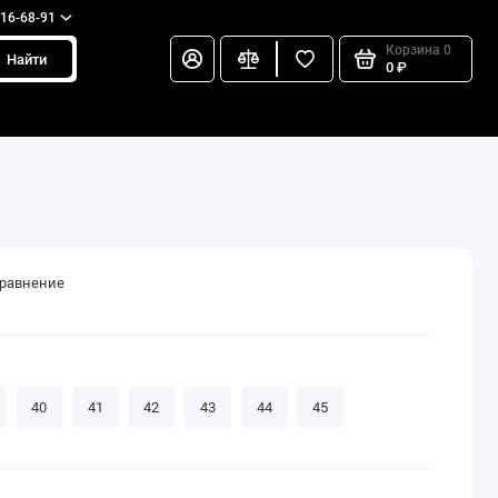
216-68-91
Корзина
0
Найти
0 ₽
сравнение
40
41
42
43
44
45