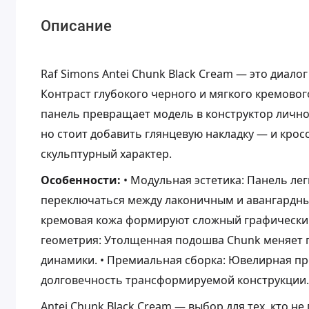
Описание
Raf Simons Antei Chunk Black Cream — это диал
Контраст глубокого черного и мягкого кремовог
панель превращает модель в конструктор лично
но стоит добавить глянцевую накладку — и кро
скульптурный характер.
Особенности:
• Модульная эстетика: Панель ле
переключаться между лаконичным и авангардным
кремовая кожа формируют сложный графический
геометрия: Утолщенная подошва Chunk меняет 
динамики. • Премиальная сборка: Ювелирная п
долговечность трансформируемой конструкции
Antei Chunk Black Cream — выбор для тех, кто н