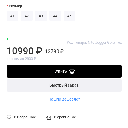
Размер
41
42
43
44
45
Код товара: Nite Jogger Gore-Tex
10990 ₽
13790 ₽
экономия 2800 ₽
Купить
Быстрый заказ
Нашли дешевле?
В избранное
В сравнение