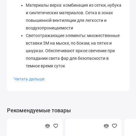
Материалы верха: комбинация из сетки, нубука
и синтетических материалов. Сетка в зонах
повышенной вентиляции для легкости и
воздухопроницаемости
Светоотражающие элементы: множественные
вставки 3M на мыске, по бокам, на пятке и
шнурках. Обеспечивают яркое свечение при
попадании света фар для безопасности в
темное время суток
Технология промежуточной подошвы:
Читать дальше
Adiprene+. Обеспечивает амортизацию и
комфорт при ходьбе по твердым поверхностям
Технология в пяточной зоне: Adiprene.
Добавляет дополнительную амортизацию и
Рекомендуемые товары
стабильность при приземлении
Внешняя подошва: прорезиненная подошва с
противоскользящим рисунком протектора.
Обеспечивает надежное сцепление на мокрых и