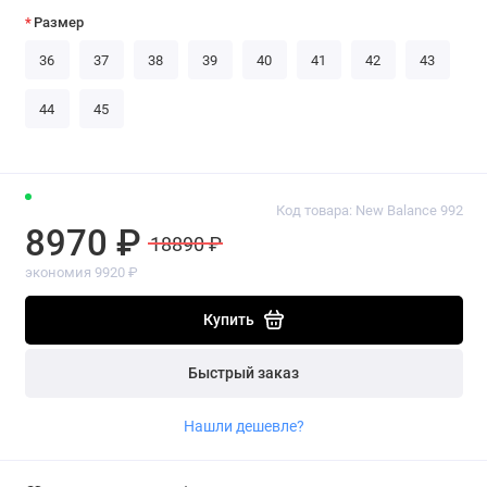
Размер
36
37
38
39
40
41
42
43
44
45
Код товара: New Balance 992
8970 ₽
18890 ₽
экономия 9920 ₽
Купить
Быстрый заказ
Нашли дешевле?