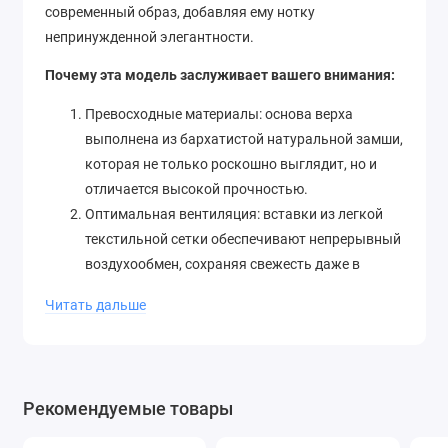
современный образ, добавляя ему нотку
непринужденной элегантности.
Почему эта модель заслуживает вашего внимания:
Превосходные материалы: основа верха
выполнена из бархатистой натуральной замши,
которая не только роскошно выглядит, но и
отличается высокой прочностью.
Оптимальная вентиляция: вставки из легкой
текстильной сетки обеспечивают непрерывный
воздухообмен, сохраняя свежесть даже в
самые насыщенные дни.
Читать дальше
Эталонная амортизация: массивная подошва с
интегрированной технологией ABZORB
гарантирует мягкость каждого шага,
эффективно распределяя ударную нагрузку.
Рекомендуемые товары
Выверенная эргономика: плотная шнуровка и
анатомически правильная форма колодки