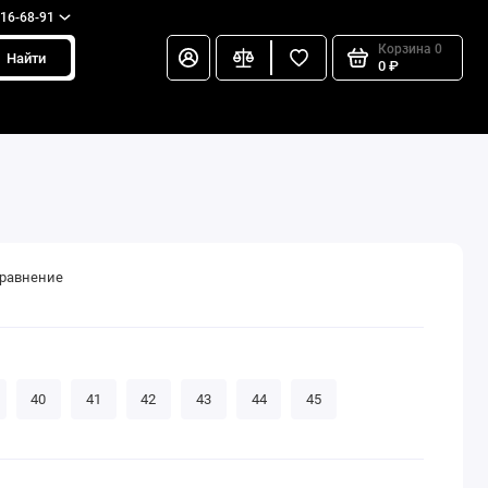
216-68-91
Корзина
0
Найти
0 ₽
сравнение
40
41
42
43
44
45