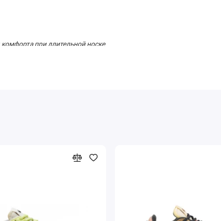
 комфорта при длительной носке
ски
инной стирки
ьный выбор для активных людей, которые ценят стиль и комфорт.
роду, тренировку или встречу с друзьями, эти кроссовки станут
Fit 120 1 SFA Black Grey и наслаждайтесь каждым шагом в мире
лем этой уникальной пары — сделайте заказ прямо сейчас!