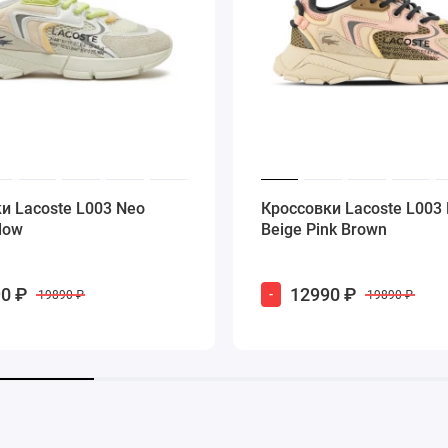
и Lacoste L003 Neo
Кроссовки Lacoste L003
low
Beige Pink Brown
0 ₽
12990 ₽
-
19890 ₽
19890 ₽