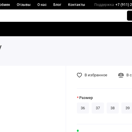
 обмен
Отзывы
О нас
Блог
Контакты
Поддержка
+7 (911) 
y
В избранное
В 
Размер
36
37
38
39