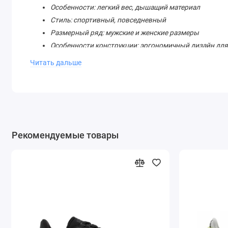
Особенности: легкий вес, дышащий материал
Стиль: спортивный, повседневный
Размерный ряд: мужские и женские размеры
Особенности конструкции: эргономичный дизайн для
Назначение: для занятий спортом и повседневной но
Читать дальше
Рекомендации по уходу: ручная стирка, избегать маш
Кроссовки Lacoste LT Fit 120 1 SFA Black Grey — это идеал
Независимо от того, отправляетесь ли вы на прогулку по го
вашим надежным спутником.
Подарите себе роскошь и комфорт с кроссовками Lacoste LT 
Рекомендуемые товары
стиля и качества. Не упустите возможность стать обладате