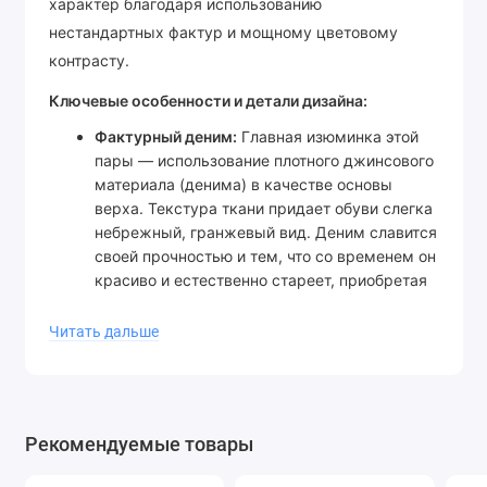
характер благодаря использованию
нестандартных фактур и мощному цветовому
контрасту.
Ключевые особенности и детали дизайна:
Фактурный деним:
Главная изюминка этой
пары — использование плотного джинсового
материала (денима) в качестве основы
верха. Текстура ткани придает обуви слегка
небрежный, гранжевый вид. Деним славится
своей прочностью и тем, что со временем он
красиво и естественно стареет, приобретая
уникальные индивидуальные черты.
Эффектный контраст:
Цветовое решение
Читать дальше
построено на бескомпромиссном
столкновении глубокого черного и
насыщенного розового оттенков. Яркие
розовые акценты эффектно разбивают
Рекомендуемые товары
темную джинсовую базу, превращая кеды в
абсолютный магнит для взглядов.