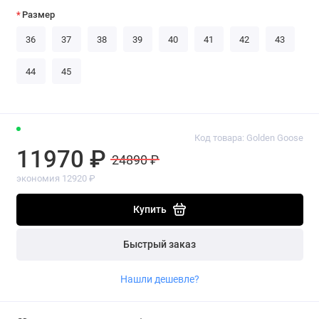
Размер
36
37
38
39
40
41
42
43
44
45
Код товара: Golden Goose
11970 ₽
24890 ₽
экономия 12920 ₽
Купить
Быстрый заказ
Нашли дешевле?