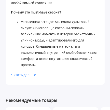
любой зимней коллекции.
Почему это must-have сезона?
Утепленная легенда: Мы взяли культовый
силуэт Air Jordan 1, с которым связаны
величайшие моменты в истории баскетбола и
уличной моды, и адаптировали его для
холодов. Специальные материалы и
технологичный внутренний слой обеспечивают
комфорт и тепло, не утяжеляя классический
профиль.
Вне времени и трендов: Цветовая гамма — это
Читать дальше
инвестиция в стиль. Благородный коричневый
кожаный верх, контрастные черные вставки из
замши и белая подошва создают идеальный
баланс сдержанности и харизмы. Эти
Рекомендуемые товары
кроссовки будут актуальны годами.
Премиальное качество: Высококачественные