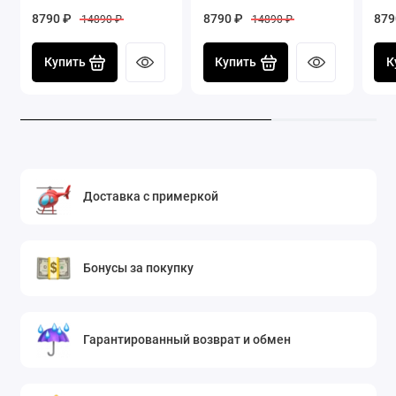
8790 ₽
8790 ₽
879
14890 ₽
14890 ₽
Купить
Купить
К
Доставка с примеркой
Бонусы за покупку
Гарантированный возврат и обмен