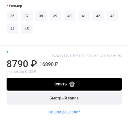
Размер
36
37
38
39
40
41
42
43
44
45
Код товара: Nike Air Force 1 Low Gore-Tex
8790 ₽
16890 ₽
экономия 8100 ₽
Купить
Быстрый заказ
Нашли дешевле?