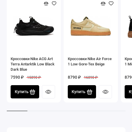
Размеры: мужские и женские
Кроссовки Nike ACG Art
Кроссовки Nike Air Force
Крос
Terra Antarktik Low Black
1 Low Gore-Tex Beige
1 Mi
Dark Blue
7590 ₽
8790 ₽
879
15890 ₽
16890 ₽
Купить
Купить
К