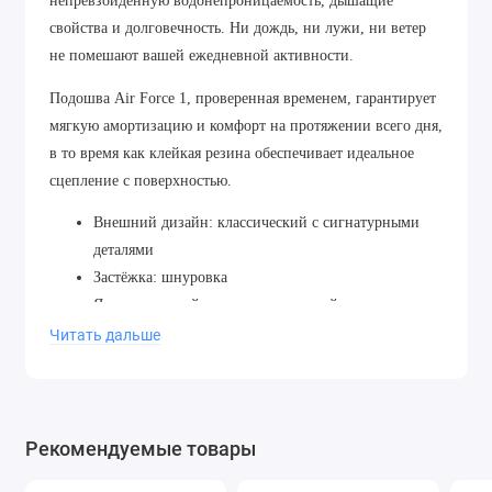
непревзойденную водонепроницаемость, дышащие
свойства и долговечность. Ни дождь, ни лужи, ни ветер
не помешают вашей ежедневной активности.
Подошва Air Force 1, проверенная временем, гарантирует
мягкую амортизацию и комфорт на протяжении всего дня,
в то время как клейкая резина обеспечивает идеальное
сцепление с поверхностью.
Внешний дизайн: классический с сигнатурными
деталями
Застёжка: шнуровка
Язычок: мягкий и поддерживающий, с логотипом
Gore-Tex
Читать дальше
Стелька: съемная, предлагающая дополнительную
поддержку и амортизацию
Прочность: усиленный носок и зоны наибольшего
износа
Рекомендуемые товары
Логотип: Nike Swoosh на боковых сторонах