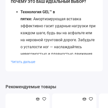
ПОЧЕМУ ЭТО ВАШ ИДЕАЛЬНЫЙ ВЫБОР?
Технология GEL™ в
пятке:
Амортизирующая вставка
эффективно гасит ударные нагрузки при
каждом шаге, будь вы на асфальте или
на неровной грунтовой дороге. Забудьте
о усталости ног — наслаждайтесь
невесомостью и плавностью движения.
Превосходная устойчивость и
Читать дальше
сцепление:
Прочная резиновая подошва
с агрессивным протектором
обеспечивает уверенное сцепление на
Рекомендуемые товары
любой поверхности. Вы будете
чувствовать себя защищенно и
устойчиво в любых условиях.