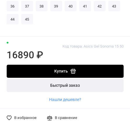
36
37
38
39
40
41
42
43
44
45
Код товара: Asics Gel Sonoma 15 50
16890 ₽
Купить
Быстрый заказ
Нашли дешевле?
В избранное
В сравнение