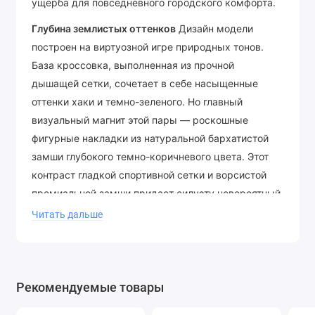
ущерба для повседневного городского комфорта.
Глубина землистых оттенков
Дизайн модели
построен на виртуозной игре природных тонов.
База кроссовка, выполненная из прочной
дышащей сетки, сочетает в себе насыщенные
оттенки хаки и темно-зеленого. Но главный
визуальный магнит этой пары — роскошные
фигурные накладки из натуральной бархатистой
замши глубокого темно-коричневого цвета. Этот
контраст гладкой спортивной сетки и ворсистой
премиальной замши придает силуэту невероятный
объем, фактурность и по-настоящему дорогой,
Читать дальше
статусный вид.
Технологии для городских джунглей
За
брутальной и стильной оболочкой скрывается
Рекомендуемые товары
эталонная спортивная эргономика. Легкая
промежуточная подошва из вспененного