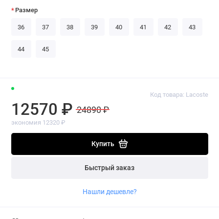
Размер
36
37
38
39
40
41
42
43
44
45
Код товара: Lacoste
12570 ₽
24890 ₽
экономия 12320 ₽
Купить
Быстрый заказ
Нашли дешевле?