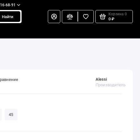
216-68-91
Корзина
0
Найти
0 ₽
Alessi
сравнение
Производитель
45