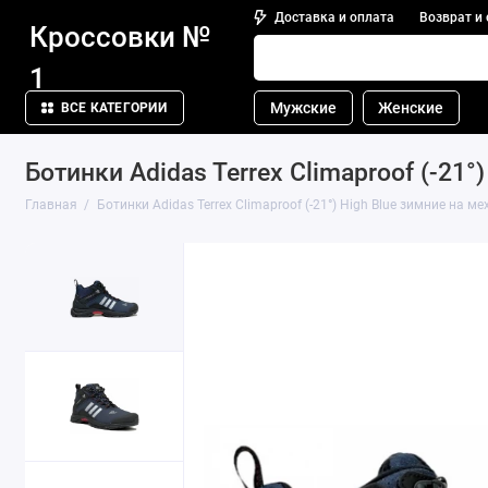
Доставка и оплата
Возврат и
Кроссовки №
1
Мужские
Женские
ВСЕ КАТЕГОРИИ
Ботинки Adidas Terrex Climaproof (-21°
Главная
Ботинки Adidas Terrex Climaproof (-21°) High Blue зимние на ме