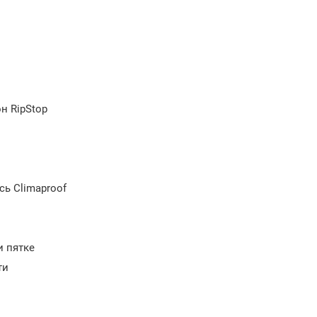
он RipStop
сь Climaproof
и пятке
ти