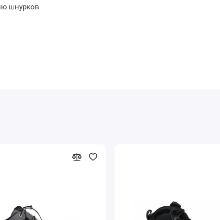
нию шнурков
льным городам России - почта, Сдэк.