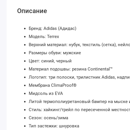
Описание
Бренд: Adidas (Адидас)
Модель: Terrex
Верхний материал: нубук, текстиль (сетка), нейл
Размеры обуви: мужские
Цвет: синий, черный
Материал подошвы: резина Continental™
Логотип: три полоски, трилистник Adidas, надпи
Мембрана ClimaProof®
Мидсоль из EVA
Литой термополиуретановый бампер на мыске 
Стиль: хайкинг/трейл по пересеченной местнос
Сезон: осень/зима
Тип застежки: шнуровка