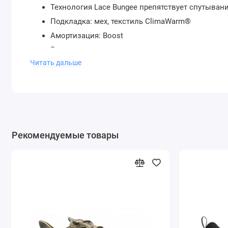
Технология Lace Bungee препятствует спутыва
Подкладка: мех, текстиль ClimaWarm®
Амортизация: Boost
Беговые: да
Читать дальше
Наличие в магазине: да
Новая коллекция
Доставка по Москве: курьером 550 руб; по оста
Рекомендуемые товары