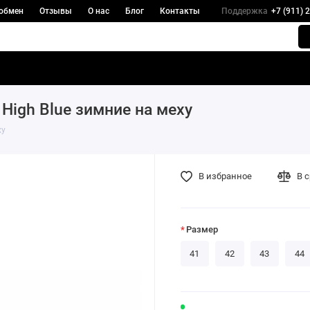
 обмен
Отзывы
О нас
Блог
Контакты
Поддержка
+7 (911) 
) High Blue зимние на меху
ху
В избранное
В 
Размер
41
42
43
44