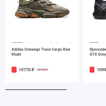
Adidas Ozweego Trace Cargo Raw
Кроссовк
Khaki
GTX Grey
10770 ₽
1099
-
-
18790 ₽