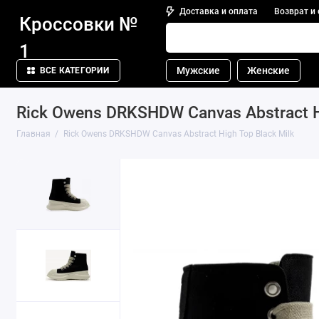
Доставка и оплата
Возврат и
Кроссовки №
1
Мужские
Женские
ВСЕ КАТЕГОРИИ
Rick Owens DRKSHDW Canvas Abstract Hi
Главная
Rick Owens DRKSHDW Canvas Abstract High Top Black Milk