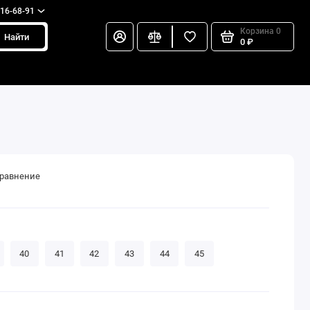
216-68-91
Корзина
0
Найти
0 ₽
сравнение
40
41
42
43
44
45