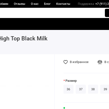
 обмен
Отзывы
О нас
Блог
Контакты
Поддержка
+7 (911) 
gh Top Black Milk
В избранное
В 
Размер
36
37
38
39