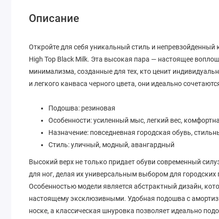
Описание
Откройте для себя уникальный стиль и непревзойденный 
High Top Black Milk. Эта высокая пара — настоящее вопл
минимализма, созданные для тех, кто ценит индивидуаль
и легкого канваса черного цвета, они идеально сочетаютс
Подошва: резиновая
Особенности: усиленный мыс, легкий вес, комфортн
Назначение: повседневная городская обувь, стильн
Стиль: уличный, модный, авангардный
Высокий верх не только придает обуви современный силу
для ног, делая их универсальным выбором для городских 
Особенностью модели является абстрактный дизайн, кото
настоящему эксклюзивными. Удобная подошва с амортиз
носке, а классическая шнуровка позволяет идеально подо