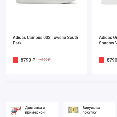
Adidas Campus 00S Towelie South
Adidas O
Park
Shadow V
8790 ₽
8790
-
-
14890 ₽
Доставка с
Бонусы за
примеркой
покупку