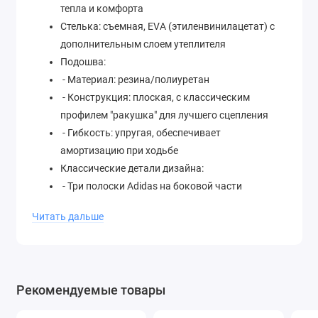
тепла и комфорта
Стелька: съемная, EVA (этиленвинилацетат) с
дополнительным слоем утеплителя
Подошва:
- Материал: резина/полиуретан
- Конструкция: плоская, с классическим
профилем "ракушка" для лучшего сцепления
- Гибкость: упругая, обеспечивает
амортизацию при ходьбе
Классические детали дизайна:
- Три полоски Adidas на боковой части
- Язычок средней толщины с петлей для
Читать дальше
удобства надевания
Застежка: шнуровка
Особенность: утепленный вариант с
искусственным мехом внутри
Рекомендуемые товары
Стиль: повседневные (кежуал), уличный стиль
(streetwear)