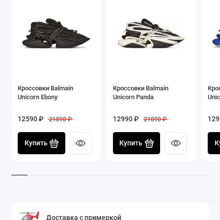
Кроссовки Balmain
Кроссовки Balmain
Кро
Unicorn Ebony
Unicorn Panda
Unic
12590 ₽
12990 ₽
129
21890 ₽
21890 ₽
Купить
Купить
К
Доставка с примеркой