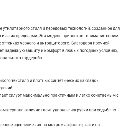
ие утилитарного стиля и передовых технологий, созданное для
х и за их пределами. Эта модель привлекает внимание своим
 оттенках черного и антрацитового. Благодаря прочной
ет надежную защиту и комфорт в любых погодных условиях,
онального гардероба.
кого текстиля и плотных синтетических накладок,
ждений.
лает силуэт максимально практичным и легко сочетаемым с
оматериала отлично гасит ударные нагрузки при ходьбе по
енное сцепление как на мокром асфальте, так и на