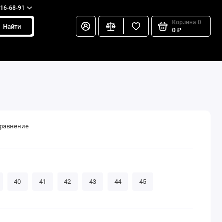
216-68-91
Корзина
0
Найти
0 ₽
сравнение
40
41
42
43
44
45