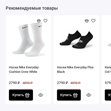
Рекомендуемые товары
Носки Nike Everyday
Носки Nike Everyday Plus
Кепк
Cushion Crew White
Black
Cot 
2790 ₽
2790 ₽
579
4890 ₽
4890 ₽
Купить
Купить
К