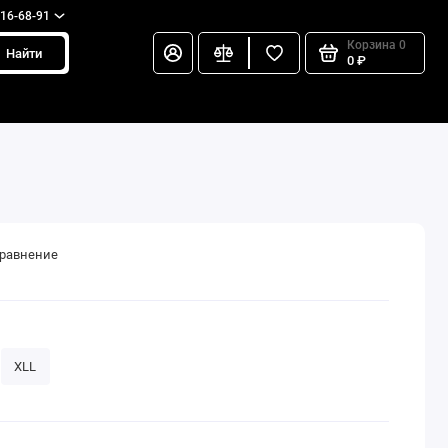
216-68-91
Корзина
0
Найти
0 ₽
сравнение
XLL